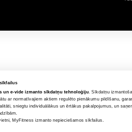
sīkfailus
s un e-vide izmanto sīkdatņu tehnoloģiju
. Sīkdatņu izmantoša
nātu ar normatīvajiem aktiem regulēto pienākumu pildīšanu, gara
alitāti, sniegtu individuālākus un ērtākus pakalpojumus, un saņ
adzībām.
vietni, MyFitness izmanto nepieciešamos sīkfailus.