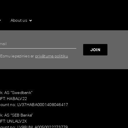
About us
JOIN
Esmu iepazinies ar
privātuma politiku
k: AS “Swedbank”
FT: HABALV22
ount no.: LV37HABA0001408046417
k: AS “SEB Banka”
FT: UNLALV2X
ount no.: LV98UNLA0050022273779