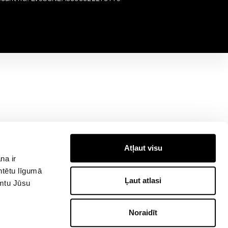
Atļaut visu
na ir
ntētu līgumā
Ļaut atlasi
emtu Jūsu
Noraidīt