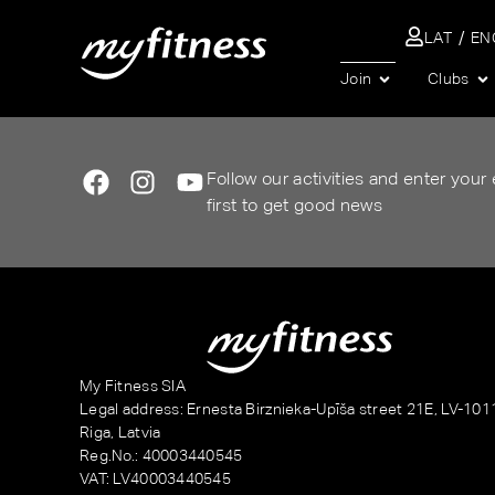
LAT
EN
SEARCH
Join
Clubs
Follow our activities and enter your
first to get good news
My Fitness SIA
Legal address: Ernesta Birznieka-Upīša street 21E, LV-101
Riga, Latvia
Reg.No.: 40003440545
VAT: LV40003440545