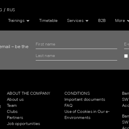
G
RUS
Trainings
Timetable
Services
B2B
More
 email – be the
Alternative:
ABOUT THE COMPANY
CONDITIONS
Ban
About us
Important documents
SWI
Team
FAQ
Acc
1
Clubs
Use of Cookies in Our e-
Ban
Partners
Environments
SWI
Job opportunities
Acc