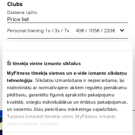
Clubs
Dzelzava
,
Upītis
Price list
Personal training 1x / 3x / 7x
40€ / 105€ / 233€
Personal training with a
52€ / 138€ / 306€
friend 1x / 3x / 7x
Šī tīmekļa vietne izmanto sīkfailus
Group personal training
63€
MyFitness tīmekļa vietnes un e-vide izmanto sīkdatņu
tehnoloģiju
. Sīkdatņu izmantošana ir nepieciešama, lai
Body analysis
20€
nodrošinātu ar normatīvajiem aktiem regulēto pienākumu
pildīšanu, garantētu līgumā aprakstīto pakalpojumu
kvalitāti, sniegtu individuālākus un ērtākus pakalpojumus,
SEND EMAIL
un saņemtu Jūsu piekrišanu mārketinga vajadzībām.
Book a trial training
Turpinot izmantot tīmekļa vietni, MyFitness izmanto
session
nepieciešamos sīkfailus.
You can attend a trial
training session at any