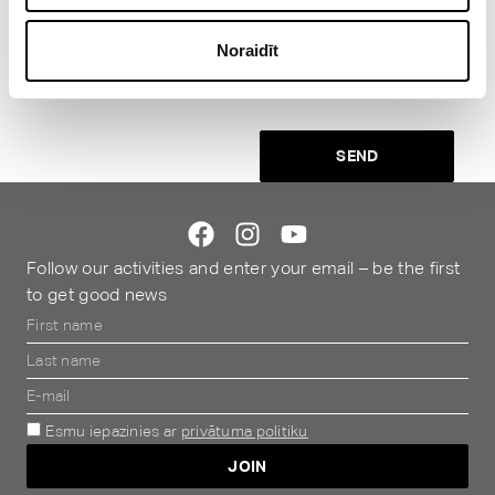
MyFitness newsletters to
Noraidīt
my email address.
Read the privacy policy
.
SEND
Alternative:
Follow our activities and enter your email – be the first
to get good news
Esmu iepazinies ar
privātuma politiku
JOIN