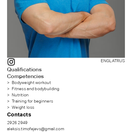
ENG
LAT
RUS
Qualifications
Competencies
Bodyweight workout
Fitness and bodybuilding
Nutrition
Training for beginners
Weight loss
Contacts
2926 2949
aleksis.timofejevs@gmail.com