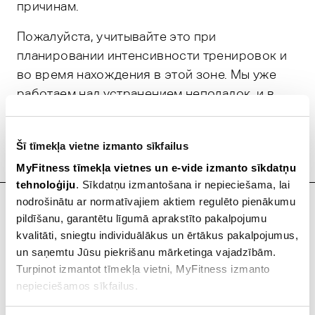
причинам.
Пожалуйста, учитывайте это при
планировании интенсивности тренировок и
во время нахождения в этой зоне. Мы уже
работаем над устранением неполадок, и в
ближайшее время температура будет
восстановлена до комфортного уровня.
Šī tīmekļa vietne izmanto sīkfailus
Благодарим за понимание!
MyFitness tīmekļa vietnes un e-vide izmanto sīkdatņu
tehnoloģiju
. Sīkdatņu izmantošana ir nepieciešama, lai
На ту же тему
nodrošinātu ar normatīvajiem aktiem regulēto pienākumu
pildīšanu, garantētu līgumā aprakstīto pakalpojumu
kvalitāti, sniegtu individuālākus un ērtākus pakalpojumus,
un saņemtu Jūsu piekrišanu mārketinga vajadzībām.
Turpinot izmantot tīmekļa vietni, MyFitness izmanto
nepieciešamos sīkfailus.