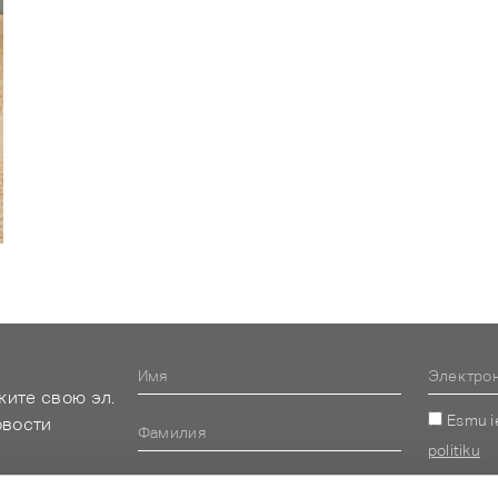
жите свою эл.
Esmu i
овости
politiku
Alternative: