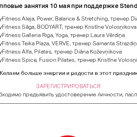
пповые занятия 10 мая при поддержке Stend
Fitness Aleja, Power, Balance & Stretching, тренер D
Fitness Sāga, BODYART, тренер Kristīne Volosņikova
Fitness Galleria Riga, Yoga, тренер Laura Vērdiņa
Fitness Teika Plaza, VERVE, тренер Samanta Strazdi
Fitness Alfa, Pilates, тренер Diāna Koževņikova
Fitness Spice, Fusion Pilates, тренер Kristīne Volosņ
Желаем больше энергии и радости в этот праздник
ЗАРЕГИСТРИРОВАТЬСЯ
ходимо предъявить удостоверение личности, паспо