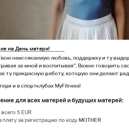
е на День матери!
Твою неиссякаемую любовь, поддержку и ту выде
ривая за мной и воспитывая”. Важно говорить с
а ту прекрасную работу, которую они делают рад
ери и в спортклубах MyFitness!
ение для всех матерей и будущих матерей:
 всего 5 EUR
 плату за регистрацию по коду
MOTHER