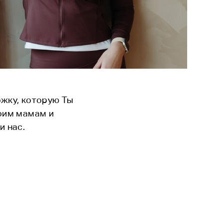
ржку, которую Ты
воим мамам и
и нас.