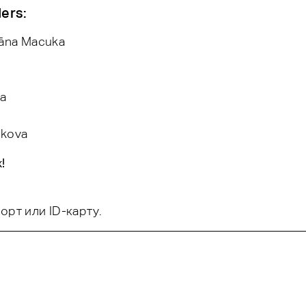
ers:
iāna Macuka
ņa
ikova
!
рт или ID-карту.