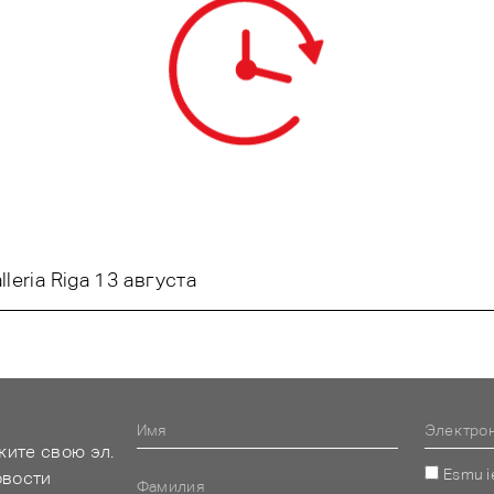
eria Riga 13 августа
жите свою эл.
Esmu i
овости