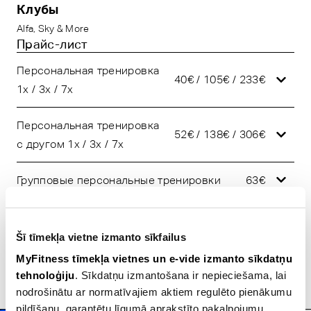
Клубы
Alfa
,
Sky & More
Прайс-лист
Персональная тренировка
40€ / 105€ / 233€
1x / 3x / 7x
Персональная тренировка
52€ / 138€ / 306€
с другом 1x / 3x / 7x
Групповые персональные тренировки
63€
Консультация по питанию
40€
Šī tīmekļa vietne izmanto sīkfailus
Aнализ Состава Tела
20€
MyFitness tīmekļa vietnes un e-vide izmanto sīkdatņu
tehnoloģiju
. Sīkdatņu izmantošana ir nepieciešama, lai
ОТПРАВИТЬ ЭЛ. ПОЧТА
nodrošinātu ar normatīvajiem aktiem regulēto pienākumu
pildīšanu, garantētu līgumā aprakstīto pakalpojumu