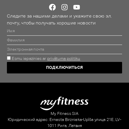
Следите за нашими делами и укажите свою эл.
почту, чтобы получать хорошие новости
Esmu iepazinies ar
privātuma politiku
ПОДКЛЮЧИТЬСЯ
Alternative:
My Fitness SIA
Юридический адрес: Ernesta Birznieka-Upīša улица 21E, LV-
1011 Рига, Латвия