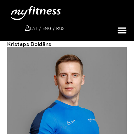
LAT
ENG
RUS
ПОИСК
Kristaps Boldāns