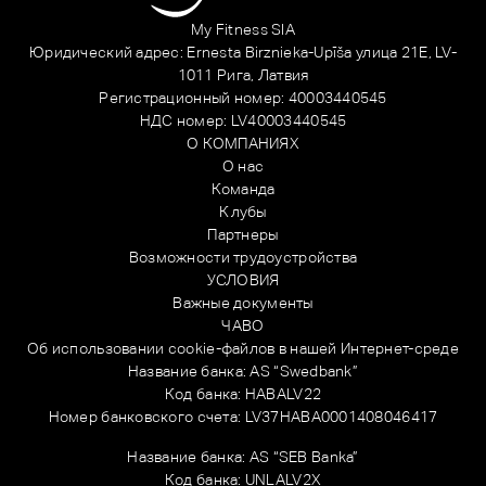
My Fitness SIA
Юридический адрес: Ernesta Birznieka-Upīša улица 21E, LV-
1011 Рига, Латвия
Регистрационный номер: 40003440545
НДС номер: LV40003440545
О КОМПАНИЯХ
О нас
Команда
Клубы
Партнеры
Возможности трудоустройства
УСЛОВИЯ
Важные документы
ЧАВО
Об использовании cookie-файлов в нашей Интернет-среде
Название банка: AS “Swedbank”
Код банка: HABALV22
Номер банковского счета: LV37HABA0001408046417
Название банка: AS “SEB Banka”
Код банка: UNLALV2X