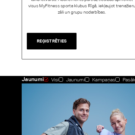
visus MyFitness sporta klubus Rīgā, iekļaujot trenažier
zāli un grupu nodarbības.
REĢISTRĒTIES
Jaunumi
Visi
Jaunumi
Kampaņas
Pasā