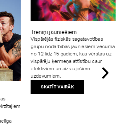
Treniņi jauniešiem
Vispārējās fiziskās sagatavotības
grupu nodarbības jauniešiem vecumā
no 12 līdz 15 gadiem, kas vērstas uz
vispārēju ķermeņa attīstību caur
efektīviem un aizraujošiem
uzdevumiem.
SKATĪT VAIRĀK
zās
irzītajiem
NET
Virtuā
selīga
trenē