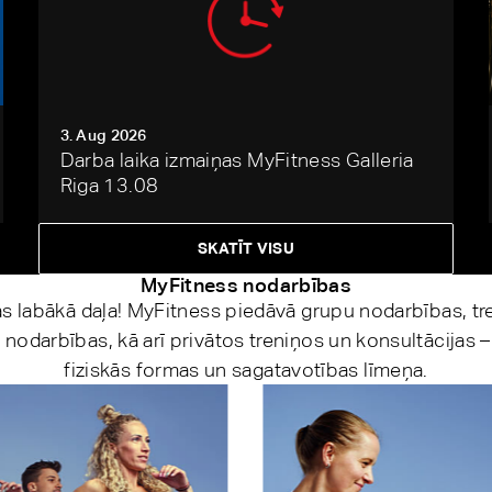
3. Aug 2026
Darba laika izmaiņas MyFitness Galleria
Riga 13.08
SKATĪT VISU
MyFitness nodarbības
as labākā daļa! MyFitness piedāvā grupu nodarbības, tre
nodarbības, kā arī privātos treniņos un konsultācijas –
fiziskās formas un sagatavotības līmeņa.