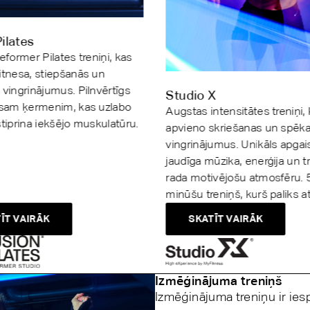
ilates
Reformer Pilates treniņi, kas
itnesa, stiepšanās un
 vingrinājumus. Pilnvērtīgs
Studio X
visam ķermenim, kas uzlabo
Augstas intensitātes treniņi,
stiprina iekšējo muskulatūru.
apvieno skriešanas un spēk
vingrinājumus. Unikāls apga
jaudīga mūzika, enerģija un t
rada motivējošu atmosfēru. 
minūšu treniņš, kurš paliks a
ĪT VAIRĀK
SKATĪT VAIRĀK
Izmēģinājuma treniņš
Izmēģinājuma treniņu ir ie