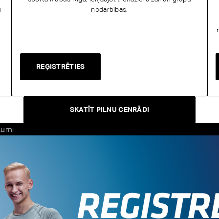
u
nodarbības.
REĢISTRĒTIES
SKATĪT PILNU CENRĀDI
kumi