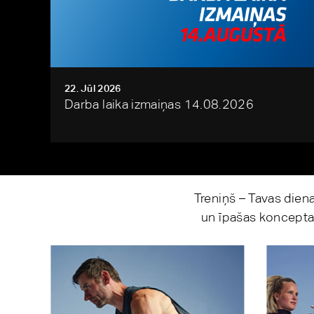
22. Jūl 2026
Darba laika izmaiņas 14.08.2026
Treniņš – Tavas dien
un īpašas koncepta 