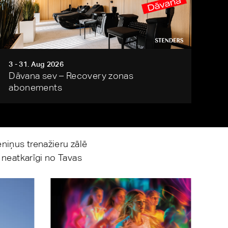
3 - 31. Aug 2026
Dāvana sev – Recovery zonas
abonements
niņus trenažieru zālē
 neatkarīgi no Tavas