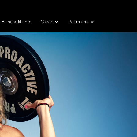
Biznesa klients
Vairāk
Par mums