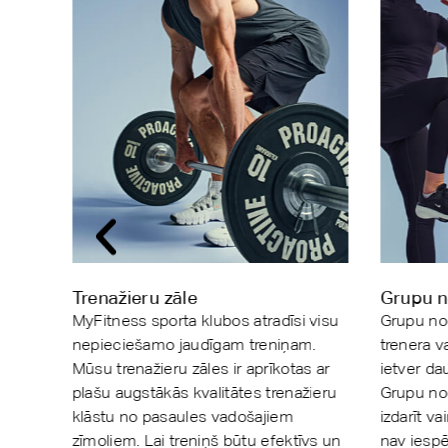
Trenažieru zāle
Grupu n
MyFitness sporta klubos atradīsi visu
Grupu nod
nepieciešamo jaudīgam treniņam.
trenera v
Mūsu trenažieru zāles ir aprīkotas ar
ietver da
 ērti
plašu augstākās kvalitātes trenažieru
Grupu no
klāstu no pasaules vadošajiem
izdarīt va
zīmoliem. Lai treniņš būtu efektīvs un
nav iesp