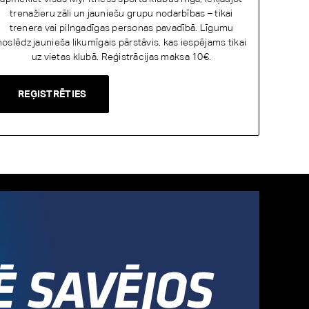
trenažieru zāli un jauniešu grupu nodarbības – tikai
trenera vai pilngadīgas personas pavadībā. Līgumu
noslēdz jaunieša likumīgais pārstāvis, kas iespējams tikai
uz vietas klubā. Reģistrācijas maksa 10€.
REĢISTRĒTIES