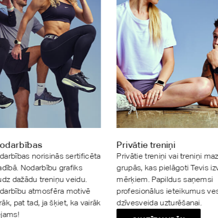
odarbības
Privātie treniņi
arbības norisinās sertificēta
Privātie treniņi vai treniņi ma
adībā. Nodarbību grafiks
grupās, kas pielāgoti Tevis izv
udz dažādu treniņu veidu.
mērķiem. Papildus saņemsi
darbību atmosfēra motivē
profesionālus ieteikumus ve
irāk, pat tad, ja šķiet, ka vairāk
dzīvesveida uzturēšanai.
ējams!