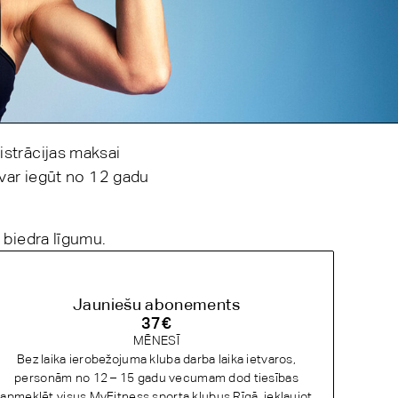
istrācijas maksai
var iegūt no 12 gadu
 biedra līgumu.
Jauniešu abonements
37
€
MĒNESĪ
Bez laika ierobežojuma kluba darba laika ietvaros,
personām no 12 – 15 gadu vecumam dod tiesības
apmeklēt visus MyFitness sporta klubus Rīgā, iekļaujot