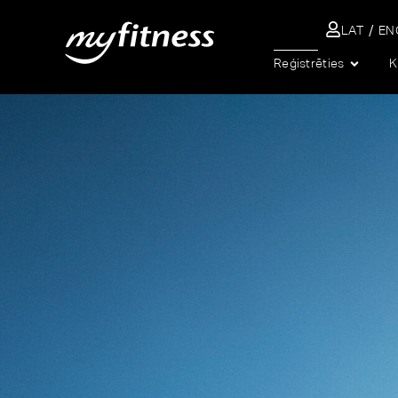
LAT
EN
MEKLĒT
Reģistrēties
K
MyFitness sporta klubs