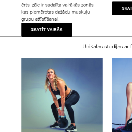
ērts, zāle ir sadalīta vairākās zonās,
SKAT
kas piemērotas dažādu muskuļu
grupu attīstīšanai.
SKATĪT VAIRĀK
Unikālas studijas ar