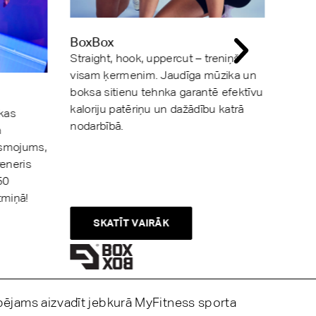
BoxBox
Cros
Straight, hook, uppercut – treniņš
Treni
visam ķermenim. Jaudīga mūzika un
spēku
boksa sitienu tehnka garantē efektīvu
visda
kaloriju patēriņu un dažādību katrā
Katrs
 kas
nodarbībā.
paša
a
ismojums,
reneris
50
tmiņā!
SKATĪT VAIRĀK
spējams aizvadīt jebkurā MyFitness sporta