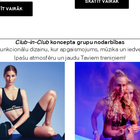
SKATĪT VAIRĀK
ĪT VAIRĀK
Club-in-Club
koncepta grupu nodarbības
 funkcionālu dizainu, kur apgaismojums, mūzika un iedv
īpašu atmosfēru un jaudu Taviem treniņiem!