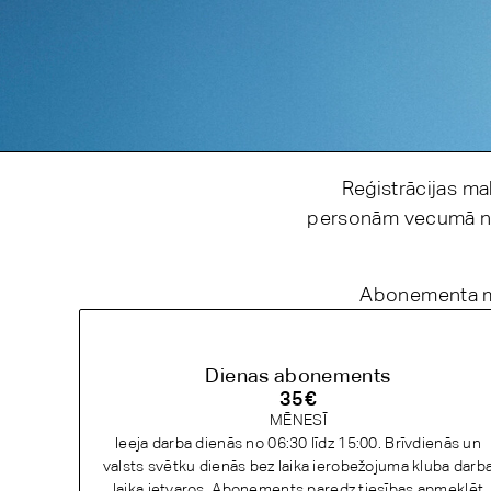
Ieguldījums veselībā
Reģistrācijas ma
Mēs radām vidi, kurā Tu vari uzlabot savas dzīves kvalitā
personām vecumā no 
sev tuvākajā sporta klubā.
Abonementa mēn
REĢISTRĒTIES
Dienas abonements
35
€
MĒNESĪ
Ieeja darba dienās no 06:30 līdz 15:00. Brīvdienās un
valsts svētku dienās bez laika ierobežojuma kluba darb
laika ietvaros. Abonements paredz tiesības apmeklēt