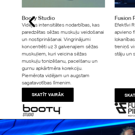
Booty Studio
Fusion P
Vidējas intensitātes nodarbības, kas
Efektīvi 
paredzētas sēžas muskuļu veidošanai
apvieno f
un nostiprināšanai. Vingrinājumi
lokanības
koncentrēti uz 3 galvenajiem sēžas
treniņš 
muskuļiem, kuri veicina sēžas
stāju un 
muskuļu tonizēšanu, pacelšanu un
gurnu apkārtmēra korekciju.
Piemērota vidējam un augstam
sagatavotības līmenim.
SKATĪT VAIRĀK
SKAT