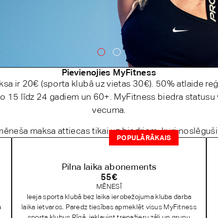
Pievienojies MyFitness
ksa ir 20€ (sporta klubā uz vietas 30€). 50% atlaide reģ
ti, regulāri trenējoties
15 līdz 24 gadiem un 60+. MyFitness biedra statusu 
vecuma.
eša maksa attiecas tikai uz biedriem, kuri noslēguši
POPULĀRĀKAIS
Pilna laika abonements
55
€
MĒNESĪ
Ieeja sporta klubā bez laika ierobežojuma kluba darba
a
laika ietvaros. Paredz tiesības apmeklēt visus MyFitness
sporta klubus Rīgā, iekļaujot trenažieru zāli un grupu